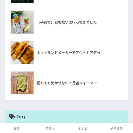
【子育て】秋を拾いに行ってきました
ホットサンドメーカーでアウトドア気分
夏も冬も欠かせない！足首ウォーマー
Tag
食育
子育て
レシピ
幼児教育
DIY
(2)
kangoo
(1)
アウトドア
(1)
エコ
(17)