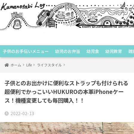
くまのたびログ
子供のお手伝いメニュー
幼児のお弁当
幼児食
幼児教育
雑
ホーム
Life
ライフスタイル
子供とのお出かけに便利なストラップも付けられる
超便利でかっこいいHUKUROの本革iPhoneケー
ス！機種変更しても毎回購入！！
2022-02-13