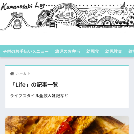
くまのたびログ
子供のお手伝いメニュー
幼児のお弁当
幼児食
幼児教育
雑
ホーム
「Life」の記事一覧
ライフスタイル全般＆雑記など