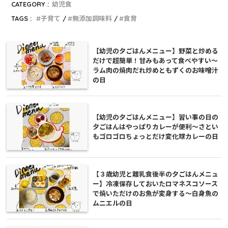
CATEGORY :
幼児食
TAGS :
子育て
無添加調味料
食育
【幼児の夕ごはんメニュー】野菜と炒める
だけで超簡単！甘みもあって食べやすい〜
ラム肉の焼肉だれ炒めともずくのお味噌汁
の日
【幼児の夕ごはんメニュー】習い事の日の
夕ごはんはやっぱりカレーが便利〜さとい
もゴロゴロちょっとだけ変化球カレーの日
【３歳幼児と離乳食後半の夕ごはんメニュ
ー】冷凍保存しておいたロマネスコソース
で焼いただけのお魚が変身する〜白身魚の
ムニエルの日