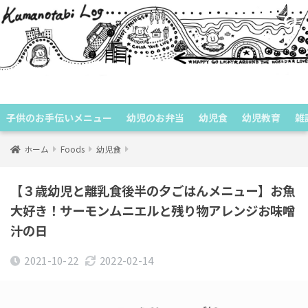
くまのたびログ
子供のお手伝いメニュー
幼児のお弁当
幼児食
幼児教育
雑
ホーム
Foods
幼児食
【３歳幼児と離乳食後半の夕ごはんメニュー】お魚
大好き！サーモンムニエルと残り物アレンジお味噌
汁の日
2021-10-22
2022-02-14