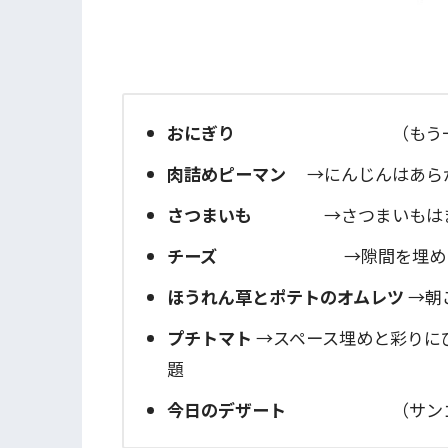
おにぎり
（もう一品シリー
肉詰めピーマン
→にんじんはあら
さつまいも
→さつまいもはまとめ
チーズ
→隙間を埋めるのに
ほうれん草とポテトのオムレツ
→朝
プチトマト
→スペース埋めと彩りに
題
今日のデザート
（サンゴール