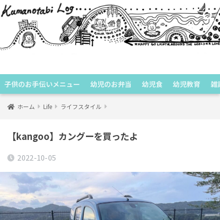
くまのたびログ
子供のお手伝いメニュー
幼児のお弁当
幼児食
幼児教育
雑
ホーム
Life
ライフスタイル
【kangoo】カングーを買ったよ
2022-10-05