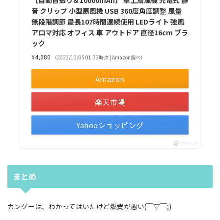
【自動首振り＆10000mAh】 卓上扇風機 充電式 静
音 クリップ 小型扇風機 USB 360度角度調整 風量
無段階調節 最長107時間連続使用 LEDライト 強風
アロマ対応 オフィス 車 アウトドア 直径16cm ブラ
ック
¥4,680
（2022/10/05 01:32時点 | Amazon調べ）
Amazon
楽天市場
Yahooショッピング
ポチップ
まとめ
カングーは、わかってはいたけど燃費が悪い(￣▽￣;)