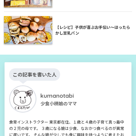
【レシピ】子供が喜ぶお手伝い〜ほったら
かし豆乳パン
この記事を書いた人
kumanotabi
少食小柄娘のママ
食育インストラクター 東京都在住、１歳と４歳の子育て真っ最中
の２児の母です。 ３歳になる娘は少食、なおかつ食べるのが異常
に遅いです。 そんな娘が少しでも食に興味を持つように考えたお