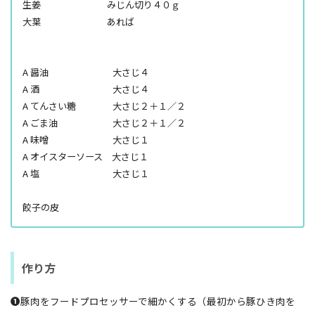
生姜 みじん切り４０ｇ
大葉 あれば
A 醤油 大さじ４
A 酒 大さじ４
A てんさい糖 大さじ２＋１／２
A ごま油 大さじ２＋
１／２
A 味噌 大さじ１
A オイスターソース 大さじ１
A 塩 大さじ１
餃子の皮
作り方
❶
豚肉をフードプロセッサーで細かくする（最初から豚ひき肉を