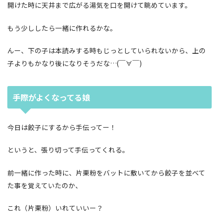
開けた時に天井まで広がる湯気を口を開けて眺めています。
もう少ししたら一緒に作れるかな。
んー、下の子は本読みする時もじっとしていられないから、上の
子よりもかなり後になりそうだな…(￣∀￣)
手際がよくなってる娘
今日は餃子にするから手伝ってー！
というと、張り切って手伝ってくれる。
前一緒に作った時に、片栗粉をバットに敷いてから餃子を並べて
た事を覚えていたのか、
これ（片栗粉）いれていいー？