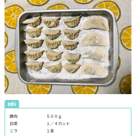
材料
豚肉 ５００ｇ
白菜 １／４カット
ニラ １束