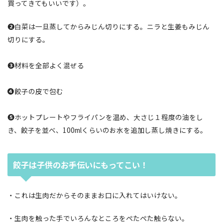
買ってきてもいいです）。
❷
白菜は一旦蒸してからみじん切りにする。ニラと生姜もみじん
切りにする。
❸
材料を全部よく混ぜる
❹
餃子の皮で包む
❺
ホットプレートやフライパンを温め、大さじ１程度の油をし
き、餃子を並べ、100mlくらいのお水を追加し蒸し焼きにする。
餃子は子供のお手伝いにもってこい！
・これは生肉だからそのままお口に入れてはいけない。
・生肉を触った手でいろんなところをぺたぺた触らない。