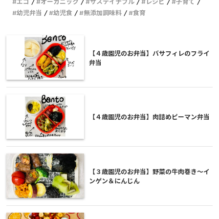
エコ
オーガニック
サステイナブル
レシピ
子育て
幼児弁当
幼児食
無添加調味料
食育
【４歳園児のお弁当】バサフィレのフライ
弁当
【４歳園児のお弁当】肉詰めピーマン弁当
【３歳園児のお弁当】野菜の牛肉巻き〜イ
ンゲン＆にんじん