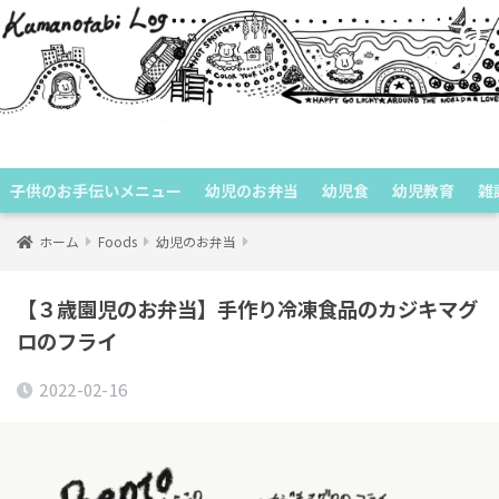
くまのたびログ
子供のお手伝いメニュー
幼児のお弁当
幼児食
幼児教育
雑
ホーム
Foods
幼児のお弁当
【３歳園児のお弁当】手作り冷凍食品のカジキマグ
ロのフライ
2022-02-16