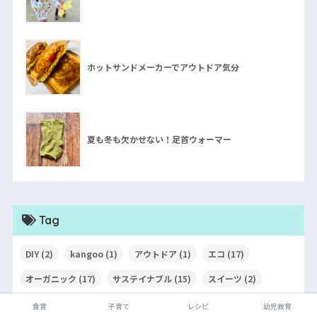
ホットサンドメーカーでアウトドア気分
夏も冬も欠かせない！足首ウォーマー
Tag
DIY
(2)
kangoo
(1)
アウトドア
(1)
エコ
(17)
オーガニック
(17)
サステイナブル
(15)
スイーツ
(2)
ハーヴェスト
(2)
パン屋
(1)
フードロス
(3)
食育
子育て
レシピ
幼児教育