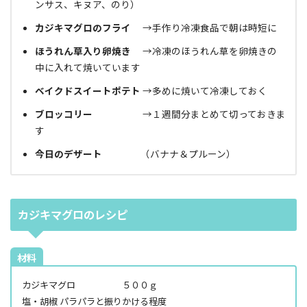
ンサス、キヌア、のり）
カジキマグロのフライ
→手作り冷凍食品で朝は時短に
ほうれん草入り卵焼き
→冷凍のほうれん草を卵焼きの
中に入れて焼いています
ベイクドスイートポテト
→多めに焼いて冷凍しておく
ブロッコリー
→１週間分まとめて切っておきま
す
今日のデザート
（バナナ＆プルーン）
カジキマグロのレシピ
材料
カジキマグロ ５００ｇ
塩・胡椒 パラパラと振りかける程度