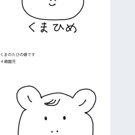
くまのたびの娘です
４歳園児