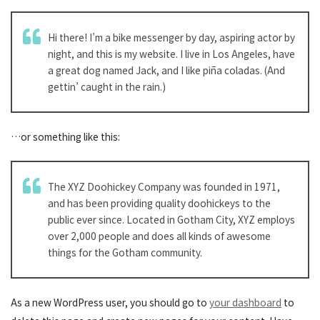
Hi there! I’m a bike messenger by day, aspiring actor by
night, and this is my website. I live in Los Angeles, have
a great dog named Jack, and I like piña coladas. (And
gettin’ caught in the rain.)
…or something like this:
The XYZ Doohickey Company was founded in 1971,
and has been providing quality doohickeys to the
public ever since. Located in Gotham City, XYZ employs
over 2,000 people and does all kinds of awesome
things for the Gotham community.
As a new WordPress user, you should go to
your dashboard
to