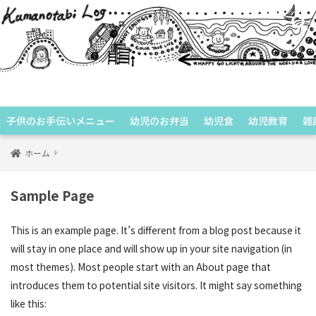
くまのたびログ
子供のお手伝いメニュー
幼児のお弁当
幼児食
幼児教育
雑
ホーム
Sample Page
This is an example page. It’s different from a blog post because it
will stay in one place and will show up in your site navigation (in
most themes). Most people start with an About page that
introduces them to potential site visitors. It might say something
like this: